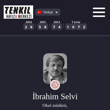
Skip
to
Türkçe
content
2026
2025
2024
Tümü
|
|
|
2
6
5
8
7
4
1
0
7
2
İbrahim Selvi
Okul müdürü,