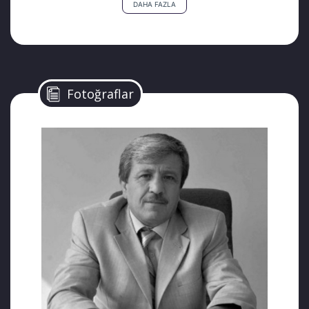
DAHA FAZLA
oğlu da vefat ettiğinde 4 yıldır tutukluydu.
Hem kendisi hem oğlu hakkında dava açılan
Selvi, yargılamanın sonucunu göremeden
vefat etti. Afyonkarahisar T tipi Kapalı
Cezaevi yönetimi tutuklu oğlunun babasının
Fotoğraflar
cenazesine katılmasına izin vermedi.