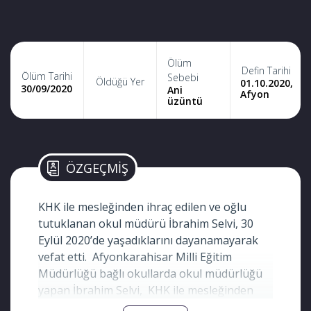
Ölüm
Defin Tarihi
Ölüm Tarihi
Sebebi
Öldüğü Yer
01.10.2020,
30/09/2020
Ani
Afyon
üzüntü
ÖZGEÇMİŞ
KHK ile mesleğinden ihraç edilen ve oğlu
tutuklanan okul müdürü İbrahim Selvi, 30
Eylül 2020’de yaşadıklarını dayanamayarak
vefat etti. Afyonkarahisar Milli Eğitim
Müdürlüğü bağlı okullarda okul müdürlüğü
yapan İbrahim Selvi, KHK ile mesleğinden
ihraç edildi. Hakkında dava açılan Selvi’nin