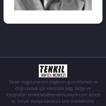
Tenkil mağdurlarının bilgilerini güncellemek ve
doğrulamak için elinizdeki bilgi, belge ve
fotoğrafları
tenkildata@tenkilmuseum.com
adresi
ve sosyal medya kanalıyla bize iletebilirsiniz.