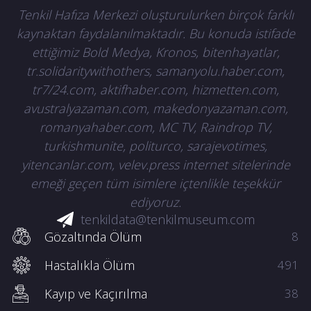
Tenkil Hafıza Merkezi oluşturulurken birçok farklı
kaynaktan faydalanılmaktadır. Bu konuda istifade
ettiğimiz Bold Medya, Kronos, bitenhayatlar,
tr.solidaritywithothers, samanyolu.haber.com,
tr7/24.com, aktifhaber.com, hizmetten.com,
avustralyazaman.com, makedonyazaman.com,
romanyahaber.com, MC TV, Raindrop TV,
turkishmunite, politurco, sarajevotimes,
yitencanlar.com, velev.press internet sitelerinde
emeği geçen tüm isimlere içtenlikle teşekkür
ediyoruz.
tenkildata@tenkilmuseum.com
Gözaltında Ölüm
8
Hastalıkla Ölüm
491
Kayıp ve Kaçırılma
38